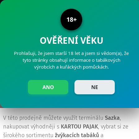
PRODEJNY PAJAK
18+
OVĚŘENÍ VĚKU
Prohlašuji, že jsem starší 18 let a jsem si vědom(a), že
NOVÁ PRODEJNA - LITVÍNOV
tyto stránky obsahují informace o tabákových
výrobcích a kuřáckých pomůckách.
23.10.2019
ANO
NE
Otevřeli jsme novou prodejnu PAJAK na adrese 9.
května 25, Litvínov.
V této prodejně můžete využít terminálu
Sazka
,
nakupovat výhodněji s
KARTOU PAJAK
, vybrat si ze
širokého sortimentu
žvýkacích tabáků
a