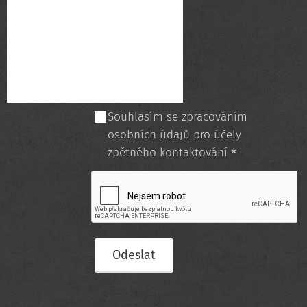
Souhlasím se zpracováním
osobních údajů pro účely
zpětného kontaktování
Odeslat