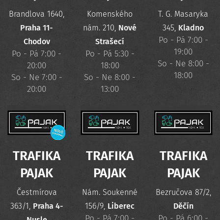
Brandlova 1640,
Komenského
T. G. Masaryka
Praha 11-
nám. 210,
Nové
345,
Kladno
Po - Pá 7:00 -
Chodov
Strašecí
19:00
Po - Pá 7:00 -
Po - Pá 5:30 -
So - Ne 8:00 -
20:00
18:00
18:00
So - Ne 7:00 -
So - Ne 8:00 -
20:00
13:00
TRAFIKA
TRAFIKA
TRAFIKA
PAJAK
PAJAK
PAJAK
Čestmírova
Nám. Soukenné
Bezručova 87/2,
363/1,
Praha 4-
156/9,
Liberec
Děčín
Po - Pá 7:00 -
Po - Pá 6:00 -
Nusle