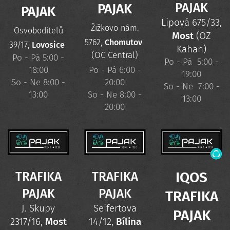
PAJAK
PAJAK
PAJAK
Lipová 675/33,
Žižkovo nám.
Osvoboditelů
Most
(OZ
5762,
Chomutov
39/17,
Lovosice
Kahan)
(OC Central)
Po - Pá 5:00 -
Po - Pá 5:00 -
18:00
Po - Pá 6:00 -
19:00
So - Ne 8:00 -
20:00
So - Ne 7:00 -
13:00
So - Ne 8:00 -
13:00
20:00
TRAFIKA
TRAFIKA
IQOS
PAJAK
PAJAK
TRAFIKA
J. Skupy
Seifertova
PAJAK
2317/16,
Most
14/12,
Bílina