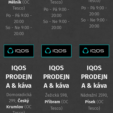
Tesco)
Mělník
(OC
Tesco)
Po - Pá 9:00 -
Tesco)
Po - Pá 9:00 -
20:00
Po - Pá 9:00 -
20:00
So - Ne 9:00 -
20:00
So - Ne 9:00 -
20:00
So - Ne 9:00 -
20:00
20:00
IQOS
IQOS
IQOS
PRODEJN
PRODEJN
PRODEJN
A
& káva
A & káva
A & káva
Domoradická
Žežická 598,
Nádražní 2590,
299,
Český
Příbram
(OC
Písek
(OC
Krumlov
(OC
Tesco)
Tesco)
Tesco)