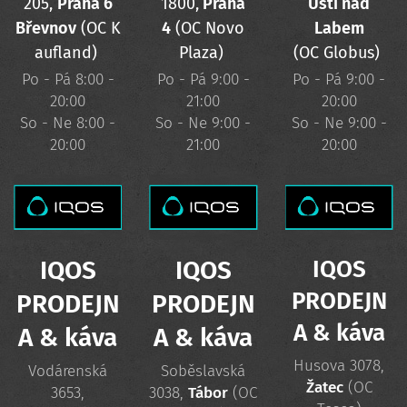
205,
Praha 6
1800,
Praha
Ústí nad
Břevnov
(OC K
4
(OC Novo
Labem
aufland)
Plaza)
(OC Globus)
Po - Pá 8:00 -
Po - Pá 9:00 -
Po - Pá 9:00 -
20:00
21:00
20:00
So - Ne 8:00 -
So - Ne 9:00 -
So - Ne 9:00 -
20:00
21:00
20:00
IQOS
IQOS
IQOS
PRODEJN
PRODEJN
PRODEJN
A & káva
A & káva
A & káva
Husova 3078,
Vodárenská
Soběslavská
Žatec
(OC
3653,
3038,
Tábor
(OC