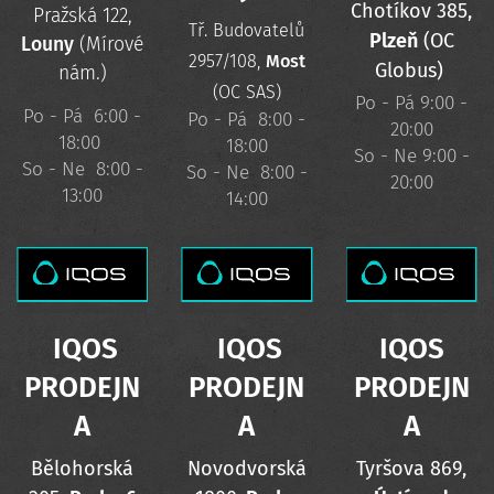
Chotíkov 385,
Pražská 122,
Tř. Budovatelů
Plzeň
(OC
Louny
(Mírové
2957/108,
Most
Globus)
nám.)
(OC SAS)
Po - Pá 9:00 -
Po - Pá 6:00 -
Po - Pá 8:00 -
20:00
18:00
18:00
So - Ne 9:00 -
So - Ne 8:00 -
So - Ne 8:00 -
20:00
13:00
14:00
IQOS
IQOS
IQOS
PRODEJN
PRODEJN
PRODEJN
A
A
A
Bělohorská
Novodvorská
Tyršova 869,