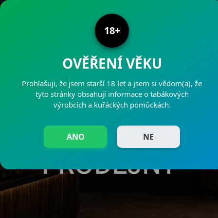
PRODEJNY PAJAK
18+
OVĚŘENÍ VĚKU
Prohlašuji, že jsem starší 18 let a jsem si vědom(a), že
tyto stránky obsahují informace o tabákových
výrobcích a kuřáckých pomůckách.
NAŠE
ANO
NE
PRODEJNY