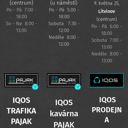
(centrum)
(u náměstí
)
9. května 25,
Po - Pá 7:00 -
Po - Pá 5:00 -
Litvínov
18:00
18:00
(centrum)
So - Ne 8:00 -
Sobota 7:30 -
Po - Pá 6:00 -
13:00
12:00
18:00
Neděle 8:00 -
Sobota 7:00 -
12:00
13:00
Neděle 8:00 -
13:00
IQOS
IQOS
IQOS
PRODEJN
TRAFIKA
kavárna
A
PAJAK
PAJAK