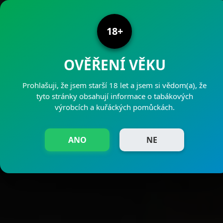
PRODEJNY PAJAK
18+
OVĚŘENÍ VĚKU
Prohlašuji, že jsem starší 18 let a jsem si vědom(a), že
tyto stránky obsahují informace o tabákových
výrobcích a kuřáckých pomůckách.
ANO
NE