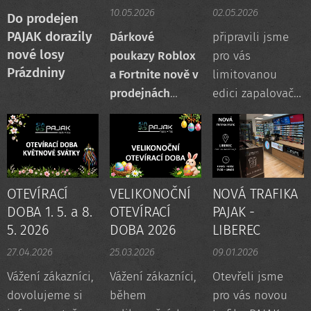
10.05.2026
02.05.2026
Do prodejen
PAJAK dorazily
Dárkové
připravili jsme
nové losy
poukazy Roblox
pro vás
Prázdniny
a Fortnite nově v
limitovanou
prodejnách
edici zapalovačů
PAJAK
CLIPPER PAJAK.
OTEVÍRACÍ
VELIKONOČNÍ
NOVÁ TRAFIKA
DOBA 1. 5. a 8.
OTEVÍRACÍ
PAJAK -
5. 2026
DOBA 2026
LIBEREC
27.04.2026
25.03.2026
09.01.2026
Vážení zákazníci,
Vážení zákazníci,
Otevřeli jsme
dovolujeme si
během
pro vás novou