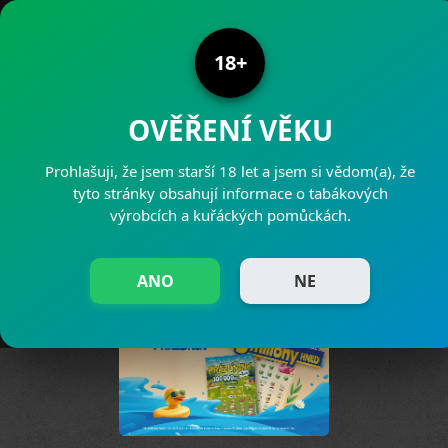
PRODEJNY PAJAK
18+
OVĚŘENÍ VĚKU
Prohlašuji, že jsem starší 18 let a jsem si vědom(a), že
NOVÉ LOSY PRÁZDNINY
tyto stránky obsahují informace o tabákových
výrobcích a kuřáckých pomůckách.
01.06.2026
ANO
NE