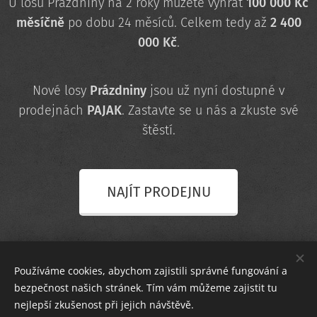
U losu Prázdniny na 2 roky můžete vyhrát
100 000 Kč
měsíčně
po dobu 24 měsíců. Celkem tedy až
2 400
000 Kč
.
Nové losy
Prázdniny
jsou už nyní dostupné v
prodejnách
PAJAK
. Zastavte se u nás a zkuste své
štěstí.
NAJÍT PRODEJNU
Používáme cookies, abychom zajistili správné fungování a
bezpečnost našich stránek. Tím vám můžeme zajistit tu
nejlepší zkušenost při jejich návštěvě.
Sledujte nás!