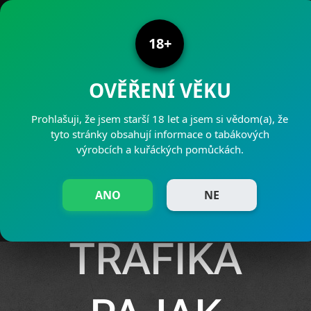
PRODEJNY PAJAK
18+
OVĚŘENÍ VĚKU
Prohlašuji, že jsem starší 18 let a jsem si vědom(a), že
tyto stránky obsahují informace o tabákových
výrobcích a kuřáckých pomůckách.
ANO
NE
TRAFIKA