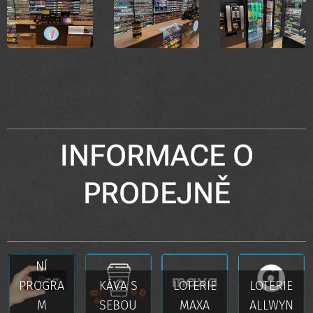
INFORMACE O
PRODEJNĚ
VĚRNOST
NÍ
PROGRA
KÁVA S
LOTERIE
LOTERIE
M
SEBOU
MAXA
ALLWYN