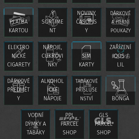
TABÁKOV
Ý
NOVINY,
DÁRKOVÉ
PLATBA
SORTIME
ČASOPIS
A HERNÍ
KARTOU
NT
Y
POUKAZY
ELEKTRO
NÁPOJE,
ZAŘÍZENÍ
NICKÉ
CUKROVI
SIM
IQOS /
CIGARETY
NKY
KARTY
LIL
DÁRKOVÉ
ALKOHOL
TABÁKOVÉ
PŘEDMĚT
ICKÉ
PŘÍSLUŠE
Y
NÁPOJE
BONGA
NSTVÍ
VODNÍ
PPL
GLS
DÝMKY A
PARCEL
PARCEL
TABÁKY
SHOP
SHOP