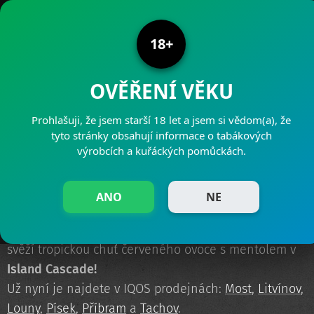
PRODEJNY PAJAK
18+
OVĚŘENÍ VĚKU
Prohlašuji, že jsem starší 18 let a jsem si vědom(a), že
Nové náplně pro IQOS VEEV
tyto stránky obsahují informace o tabákových
výrobcích a kuřáckých pomůckách.
20.05.2022
ANO
NE
Portfolio VEEV náplní se rozšiřuje o medově
krémovou chuť
Velvet Valley
s květinovým aroma a
svěží tropickou chuť červeného ovoce s mentolem v
Island Cascade!
Už nyní je najdete v IQOS prodejnách:
Most
,
Litvínov
,
Louny
,
Písek
,
Příbram
a
Tachov
.