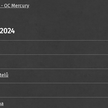
 - OC Mercury
 2024
telů
na