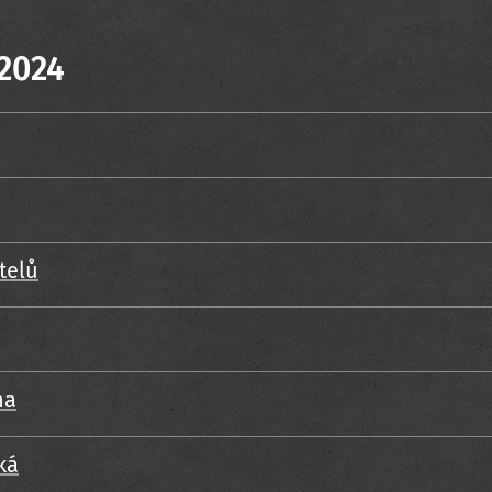
 2024
telů
na
ká