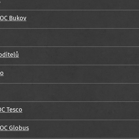
 OC Bukov
oditelů
co
OC Tesco
 OC Globus