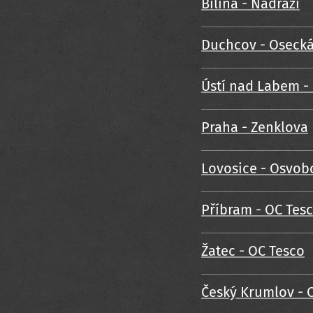
Bílina - Nádraží
Duchcov - Oseck
Ústí nad Labem -
Praha - Zenklova
Lovosice - Osvob
Příbram - OC Tes
Žatec - OC Tesco
Český Krumlov - 