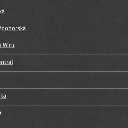
ká
ušnohorská
í Míru
ntral
vka
a