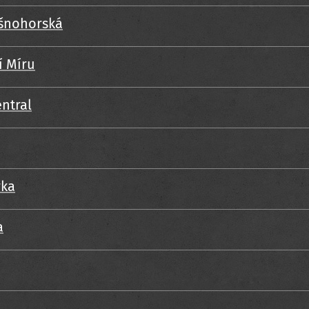
ušnohorská
í Míru
ntral
vka
a
á