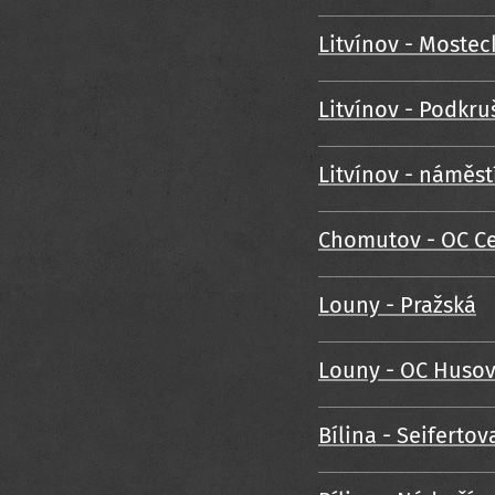
Litvínov - Mostec
Litvínov - Podkr
Litvínov - náměst
Chomutov - OC Ce
Louny - Pražská
Louny - OC Huso
Bílina - Seifertov