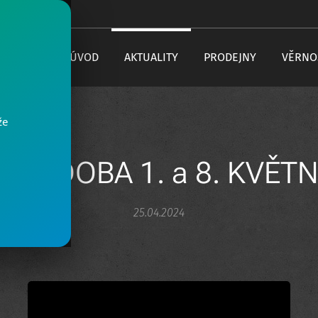
+420 730 616 333
ÚVOD
AKTUALITY
PRODEJNY
VĚRNO
že
ACÍ DOBA 1. a 8. KVĚT
25.04.2024