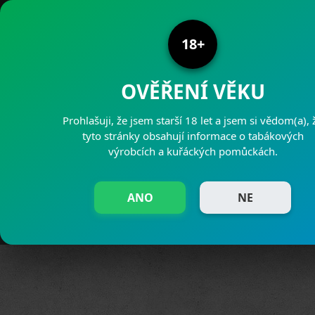
PRODEJNY PAJAK
info@pajak.cz
18+
OVĚŘENÍ VĚKU
Prohlašuji, že jsem starší 18 let a jsem si vědom(a), 
tyto stránky obsahují informace o tabákových
výrobcích a kuřáckých pomůckách.
OTEVÍR
ANO
NE