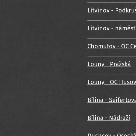
Litvínov - Podkr
Litvínov - náměst
Chomutov - OC Ce
Louny - Pražská
Louny - OC Huso
Bílina - Seifertov
Bílina - Nádraží
Duchcov - Oseck