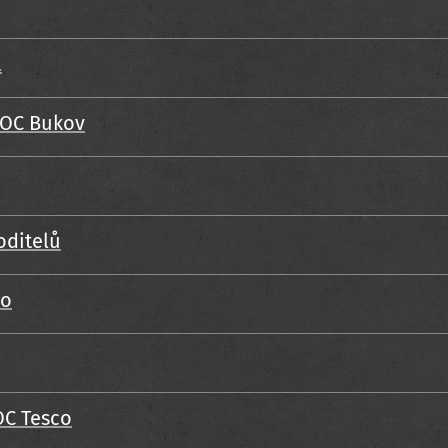
á
 OC Bukov
oditelů
co
OC Tesco