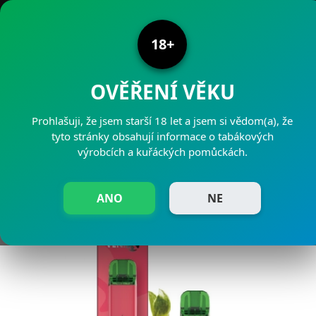
PRODEJNY PAJAK
18+
OVĚŘENÍ VĚKU
Prohlašuji, že jsem starší 18 let a jsem si vědom(a), že
VENIX STRAWBERRY-X
tyto stránky obsahují informace o tabákových
výrobcích a kuřáckých pomůckách.
18mg
ANO
NE