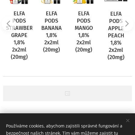
ELFA
ELFA
ELFA
ELFA
PODS
PODS
PODS
PODS
BANANA
RRY
STRAWBERRY
MANGO
APPLE
1,8%
GRAPE
1,8%
PEACH
2x2ml
1,8%
2x2ml
1,8%
(20mg)
2x2ml
(20mg)
2x2ml
(20mg)
(20mg)
Používáme cookies, abychom zajistili správné fungování a
bezpečnost našich stránek. Tím vám můžeme zajistit tu