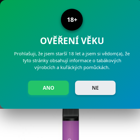
PRODEJNY PAJAK
18+
OVĚŘENÍ VĚKU
Prohlašuji, že jsem starší 18 let a jsem si vědom(a), že
ELFA ZAŘÍZENÍ
tyto stránky obsahují informace o tabákových
výrobcích a kuřáckých pomůckách.
WATERMELON
ANO
NE