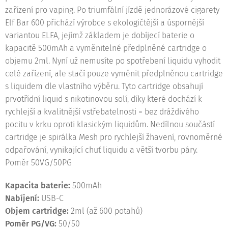
zařízení pro vaping. Po triumfální jízdě jednorázové cigarety
Elf Bar 600 přichází výrobce s ekologičtější a úspornější
variantou ELFA, jejímž základem je dobíjecí baterie o
kapacitě 500mAh a vyměnitelné předplněné cartridge o
objemu 2ml. Nyní už nemusíte po spotřebení liquidu vyhodit
celé zařízení, ale stačí pouze vyměnit předplněnou cartridge
s liquidem dle vlastního výběru. Tyto cartridge obsahují
prvotřídní liquid s nikotinovou solí, díky které dochází k
rychlejší a kvalitnější vstřebatelnosti = bez dráždivého
pocitu v krku oproti klasickým liquidům. Nedílnou součástí
cartridge je spirálka Mesh pro rychlejší žhavení, rovnoměrné
odpařování, vynikající chuť liquidu a větší tvorbu páry.
Poměr 50VG/50PG
Kapacita baterie:
500mAh
Nabíjení:
USB-C
Objem cartridge:
2ml (až 600 potahů)
Poměr PG/VG:
50/50