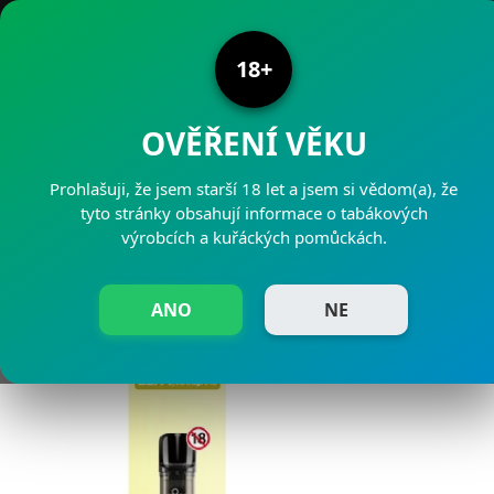
PRODEJNY PAJAK
18+
OVĚŘENÍ VĚKU
Prohlašuji, že jsem starší 18 let a jsem si vědom(a), že
ELFA PODS BANANA
tyto stránky obsahují informace o tabákových
výrobcích a kuřáckých pomůckách.
1,8% 2x2ml (20mg)
ANO
NE