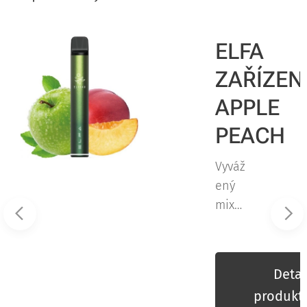
ELFA
NÍ
ZAŘÍZEN
MELON
APPLE
PEACH
Vyváž
ený
mix
sladk
é
ail
broskv
ktu
Detai
e a
produkt
jemně