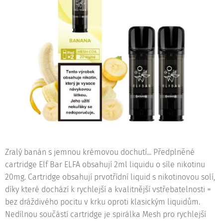
Zralý banán s jemnou krémovou dochutí... Předplněné
cartridge Elf Bar ELFA obsahují 2ml liquidu o síle nikotinu
20mg. Cartridge obsahují prvotřídní liquid s nikotinovou solí,
díky které dochází k rychlejší a kvalitnější vstřebatelnosti =
bez dráždivého pocitu v krku oproti klasickým liquidům.
Nedílnou součástí cartridge je spirálka Mesh pro rychlejší